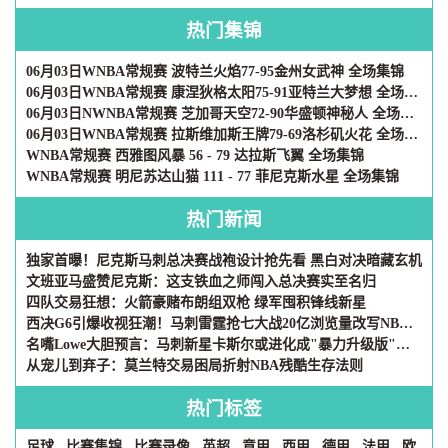
热门集锦
06月03日WNBA常规赛 波特兰火焰77-95金州女武神 全场集锦
06月03日WNBA常规赛 康涅狄格太阳75-91亚特兰大梦想 全场集锦
06月03日NWNBA常规赛 芝加哥天空72-90华盛顿神秘人 全场集锦
06月03日WNBA常规赛 拉斯维加斯王牌79-69洛杉矶火花 全场集锦
WNBA常规赛 西雅图风暴 56 - 79 达拉斯飞翼 全场集锦
WNBA常规赛 明尼苏达山猫 111 - 77 菲尼克斯水星 全场集锦
热门新闻
独家首曝！尼克斯马刺总决赛战袍设计抢先看 黑白对决暗藏玄机
文班亚马盛赞尼克斯：这支铁血之师闯入总决赛实至名归
四队交易狂想：火箭豪赌布朗组双枪 绿军囤积锋线新星
西决G6引爆收视狂潮！马刺雷霆抢七大战20亿浏览量改写NBA社媒历史
名嘴Lowe大胆预言：马刺新星卡斯尔或进化成"暴力升级版"韦德
从宠儿到弃子：莫兰特交易困局折射NBA残酷生存法则
热门标签
足球
比赛集锦
比赛录像
英超
意甲
西甲
德甲
法甲
欧