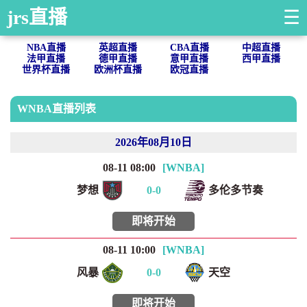
jrs直播
☰
NBA直播
英超直播
CBA直播
中超直播
法甲直播
德甲直播
意甲直播
西甲直播
世界杯直播
欧洲杯直播
欧冠直播
WNBA直播列表
2026年08月10日
08-11 08:00
[WNBA]
梦想
0
-
0
多伦多节奏
即将开始
08-11 10:00
[WNBA]
风暴
0
-
0
天空
即将开始