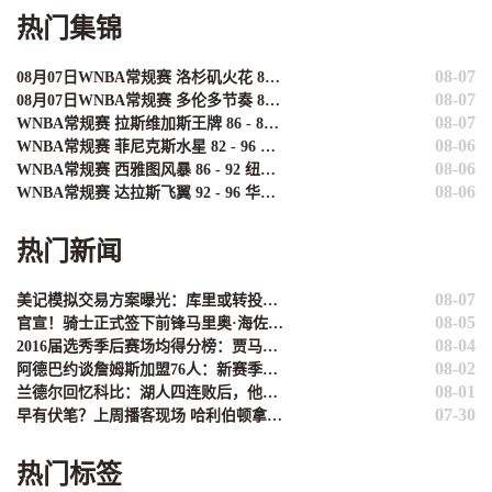
热门集锦
08-07
08月07日WNBA常规赛 洛杉矶火花 89 - 82 明尼苏达山猫 全场集锦
08-07
08月07日WNBA常规赛 多伦多节奏 83 - 97 波特兰火焰 集锦
08-07
WNBA常规赛 拉斯维加斯王牌 86 - 84 印第安纳狂热 全场集锦
08-06
WNBA常规赛 菲尼克斯水星 82 - 96 亚特兰大梦想 全场集锦
08-06
WNBA常规赛 西雅图风暴 86 - 92 纽约自由人 全场集锦
08-06
WNBA常规赛 达拉斯飞翼 92 - 96 华盛顿神秘人 全场集锦
热门新闻
08-07
美记模拟交易方案曝光：库里或转投绿军，勇士换得乔治+豪瑟+两首轮
08-05
官宣！骑士正式签下前锋马里奥·海佐尼亚
08-04
2016届选秀季后赛场均得分榜：贾马尔·穆雷登顶 布朗、本西分列二、五
08-02
阿德巴约谈詹姆斯加盟76人：新赛季东部竞争着实让人期待
08-01
兰德尔回忆科比：湖人四连败后，他把冰桶糖果撒满地躲浴室快哭了
07-30
早有伏笔？上周播客现场 哈利伯顿拿詹姆斯的生涯季数开涮：这是你第76季？
热门标签