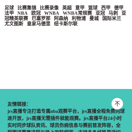
足球
比赛集锦
比赛录像
英超
意甲
篮球
西甲
德甲
法甲
NBA
欧冠
WNBA
WNBA常规赛
亚冠
马刺
亚
冠精英联赛
巴塞罗那
阿森纳
利物浦
曼城
国际米兰
尤文图斯
皇家马德里
纽卡斯尔联
友情链接：
jrs直播专注打造专属nba观赛平台，jrs直播全程免费向球
迷开放，jrs直播无需插件就能观赛。jrs直播平台24小时
实时同步球队资讯、球员伤病信息与赛前首发阵容，全