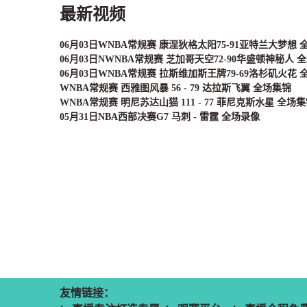
最新视频
06月03日WNBA常规赛 康涅狄格太阳75-91亚特兰大梦想 
06月03日NWNBA常规赛 芝加哥天空72-90华盛顿神秘人 
06月03日WNBA常规赛 拉斯维加斯王牌79-69洛杉矶火花 
WNBA常规赛 西雅图风暴 56 - 79 达拉斯飞翼 全场集锦
WNBA常规赛 明尼苏达山猫 111 - 77 菲尼克斯水星 全场
05月31日NBA西部决赛G7 马刺 - 雷霆 全场录像
友情链接：