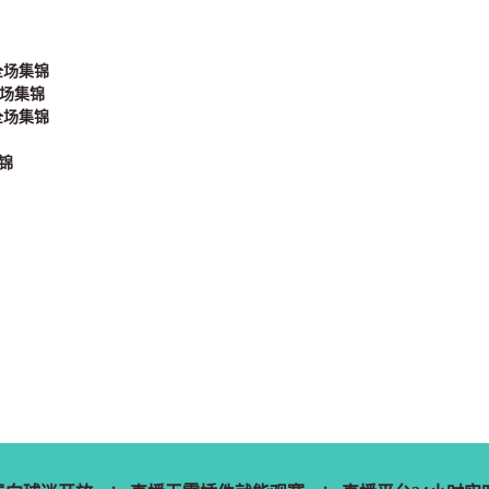
全场集锦
全场集锦
全场集锦
集锦