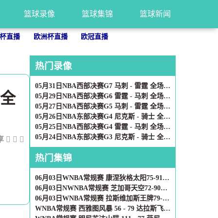
篮球录像
篮球集锦
篮球新闻
杯直播
欧洲杯直播
欧冠直播
热门录像
05月31日NBA西部决赛G7 马刺 - 雷霆 全场录像
 全
05月29日NBA西部决赛G6 雷霆 - 马刺 全场录像
05月27日NBA西部决赛G5 马刺 - 雷霆 全场录像
05月26日NBA东部决赛G4 尼克斯 - 骑士 全场录像
05月25日NBA西部决赛G4 雷霆 - 马刺 全场录像
05月24日NBA东部决赛G3 尼克斯 - 骑士 全场录像
享
热门集锦
06月03日WNBA常规赛 康涅狄格太阳75-91亚特兰大梦想 全场集锦
06月03日NWNBA常规赛 芝加哥天空72-90华盛顿神秘人 全场集锦
06月03日WNBA常规赛 拉斯维加斯王牌79-69洛杉矶火花 全场集锦
WNBA常规赛 西雅图风暴 56 - 79 达拉斯飞翼 全场集锦