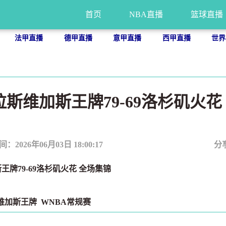
首页
NBA直播
篮球直播
法甲直播
德甲直播
意甲直播
西甲直播
世界
 拉斯维加斯王牌79-69洛杉矶火花
间：2026年06月03日 18:00:17
分
王牌79-69洛杉矶火花 全场集锦
维加斯王牌
WNBA常规赛