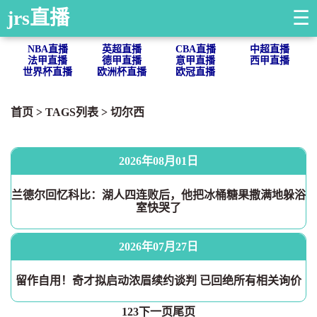
jrs直播
☰
NBA直播
英超直播
CBA直播
中超直播
法甲直播
德甲直播
意甲直播
西甲直播
世界杯直播
欧洲杯直播
欧冠直播
首页
> TAGS列表 >
切尔西
2026年08月01日
兰德尔回忆科比：湖人四连败后，他把冰桶糖果撒满地躲浴
室快哭了
2026年07月27日
留作自用！奇才拟启动浓眉续约谈判 已回绝所有相关询价
1
2
3
下一页
尾页