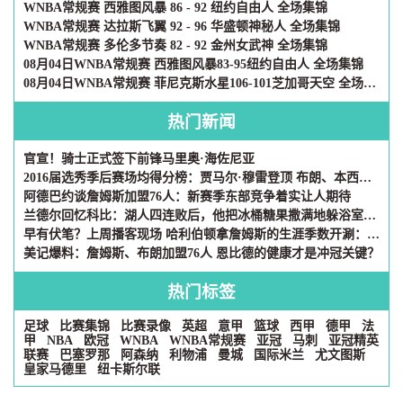
WNBA常规赛 西雅图风暴 86 - 92 纽约自由人 全场集锦
WNBA常规赛 达拉斯飞翼 92 - 96 华盛顿神秘人 全场集锦
WNBA常规赛 多伦多节奏 82 - 92 金州女武神 全场集锦
08月04日WNBA常规赛 西雅图风暴83-95纽约自由人 全场集锦
08月04日WNBA常规赛 菲尼克斯水星106-101芝加哥天空 全场集锦
热门新闻
官宣！骑士正式签下前锋马里奥·海佐尼亚
2016届选秀季后赛场均得分榜：贾马尔·穆雷登顶 布朗、本西分列二、五
阿德巴约谈詹姆斯加盟76人：新赛季东部竞争着实让人期待
兰德尔回忆科比：湖人四连败后，他把冰桶糖果撒满地躲浴室快哭了
早有伏笔？上周播客现场 哈利伯顿拿詹姆斯的生涯季数开涮：这是你第76季？
美记爆料：詹姆斯、布朗加盟76人 恩比德的健康才是冲冠关键？
热门标签
足球
比赛集锦
比赛录像
英超
意甲
篮球
西甲
德甲
法
甲
NBA
欧冠
WNBA
WNBA常规赛
亚冠
马刺
亚冠精英
联赛
巴塞罗那
阿森纳
利物浦
曼城
国际米兰
尤文图斯
皇家马德里
纽卡斯尔联