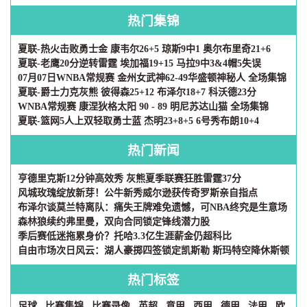
热门集锦
夏联-热火击败勇士金 康韦尔26+5 琼斯9中1 奥尔布里奇21+6
夏联-老鹰20分逆转雷霆 埃加福19+15 马拉9中3&4帽5失误
07月07日WNBA常规赛 金州女武神62-49华盛顿神秘人 全场集锦
夏联-爵士力克灰熊 彼得森25+12 布泽尔18+7 科沃德23分
WNBA常规赛 康涅狄格太阳 90 - 89 明尼苏达山猫 全场集锦
夏联-篮网5人上双轻取勇士蓝 杰明23+8+5 6号秀布朗10+4
热门新闻
亨德里克斯12分钟高效秀 灰熊夏季联赛狂胜雷霆37分
风城玫瑰绽放新芽！公牛新秀威尔逊获传奇罗斯亲自指点
布泽尔谈莫兰特离队：痛失王牌难免遗憾，可NBA终究是生意场
森林狼续约弗里曼，双向合同锁定锋线潜力股
季后赛低迷拖累身价？托哈3.3亿生涯薪金仍超科比
自由市场次日风云：湖人豪掷四签锁定凯斯勒 斯玛特空降休斯顿
热门标签
足球
比赛集锦
比赛录像
英超
意甲
西甲
德甲
法甲
欧