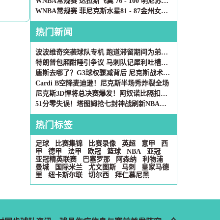
WNBA常规赛 达拉斯飞翼 76 - 100 明尼苏达山猫 全场集锦
WNBA常规赛 菲尼克斯水星81 - 87金州女武神 全场集锦
热门新闻
波波维奇突袭球队专机 跑道滞留期间为弟子注入强心剂
特朗普包厢酣睡引争议 马刺队记犀利吐槽：数亿税金换总决赛美梦
唐斯去哪了？G3球权骤减背后 尼克斯战术迷思恐自毁长城
Cardi B空降麦迪逊！尼克斯半场秀炸裂全场
尼克斯3D悍将总决赛爆发！阿奴诺比隔扣文班亚马惊艳全场
51分零失误！塔图姆抢七封神战刷新NBA历史纪录
热门标签
足球
比赛集锦
比赛录像
英超
意甲
西
甲
德甲
法甲
欧冠
篮球
NBA
亚冠
亚冠精英联赛
巴塞罗那
阿森纳
利物浦
曼城
国际米兰
尤文图斯
马刺
皇家马德
里
纽卡斯尔联
切尔西
拜仁慕尼黑