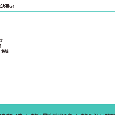
总决赛G4
错
锦
奏 集锦