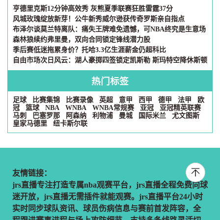
亨德里克斯12分钟高效秀 灰熊夏季联赛狂胜雷霆37分
风城玫瑰绽放新芽！公牛新秀威尔逊获传奇罗斯亲自指点
布泽尔谈莫兰特离队：痛失王牌难免遗憾，可NBA终究是生意场
森林狼续约弗里曼，双向合同锁定锋线潜力股
季后赛低迷拖累身价？托哈3.3亿生涯薪金仍超科比
自由市场次日风云：湖人豪掷四签锁定凯斯勒 斯玛特空降休斯顿
热门标签
足球
比赛集锦
比赛录像
英超
意甲
西甲
德甲
法甲
欧
冠
篮球
NBA
WNBA
WNBA常规赛
亚冠
亚冠精英联赛
马刺
巴塞罗那
阿森纳
利物浦
曼城
国际米兰
尤文图斯
皇家马德里
纽卡斯尔联
友情链接：
jrs直播专注打造专属nba观赛平台，jrs直播全程免费向球
迷开放，jrs直播无需插件就能观赛。jrs直播平台24小时
实时同步球队资讯、球员伤病信息与赛前首发阵容，全