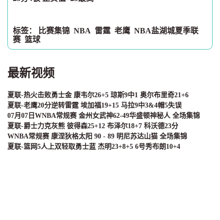
标签：
比赛集锦
NBA
雷霆
老鹰
NBA盐湖城夏季联
赛
篮球
最新视频
夏联-热火击败勇士金 康韦尔26+5 琼斯9中1 奥尔布里奇21+6
夏联-老鹰20分逆转雷霆 埃加福19+15 马拉9中3&4帽5失误
07月07日WNBA常规赛 金州女武神62-49华盛顿神秘人 全场集锦
夏联-爵士力克灰熊 彼得森25+12 布泽尔18+7 科沃德23分
WNBA常规赛 康涅狄格太阳 90 - 89 明尼苏达山猫 全场集锦
夏联-篮网5人上双轻取勇士蓝 杰明23+8+5 6号秀布朗10+4