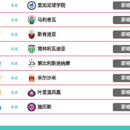
0
-
0
里加足球学院
即
0
-
0
马利舍瓦
即
0
-
0
斯肯迪亚
即
0
-
0
塔林利瓦迪亚
即
0
-
0
第比利斯迪纳摩
即
0
-
0
米尔沙米
即
0
-
0
叶里温凤凰
即
0
-
0
施历斯
即