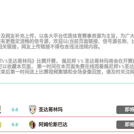
台及网友补充上传，以各大平台优质体育赛事资源为主旨，为广
有更稳定流畅的信号源，欢迎以(当前页面链接、信号源名称、
相关链接，网友上传链接不得包含违法违规内容。
《佩尼邦VS圣达哥林玛》比赛开赛， 佩尼邦 VS 圣达哥林玛将会在开
可以收藏本页面， 第一时间在本页面免费在线观看佩尼邦VS圣
结束后第一时间送上比赛视频集锦和全场录像回放，请及时关注
0
-
0
圣达哥林玛
即
0
-
0
阿姆伦斯巴达
即