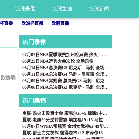
篮球录像
篮球集锦
篮球新闻
杯直播
欧洲杯直播
欧冠直播
热门录像
07月07日NBA夏季联赛加州经典赛 热火 - 勇士 全场录像
06月25日NBA选秀大会次轮 全场录像
06月14日NBA总决赛G5 尼克斯 - 马刺 全场录像
06月11日NBA总决赛G4 马刺 - 尼克斯 全场录像
：
欧协联
06月09日NBA常规赛 总决赛G3 马刺 - 尼克斯 全场录像
06月06日NBA总决赛G2 尼克斯 - 马刺 全场录像
热门集锦
夏联-热火击败勇士金 康韦尔26+5 琼斯9中1 奥尔布里奇21+6
夏联-老鹰20分逆转雷霆 埃加福19+15 马拉9中3&4帽5失误
07月07日WNBA常规赛 金州女武神62-49华盛顿神秘人 全场集锦
夏联-爵士力克灰熊 彼得森25+12 布泽尔18+7 科沃德23分