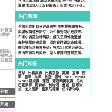
WNBA常规赛 康涅狄格太阳 90 - 89 明尼苏达山猫 全场集锦
夏联-篮网5人上双轻取勇士蓝 杰明23+8+5 6号秀布朗10+4
热门新闻
亨德里克斯12分钟高效秀 灰熊夏季联赛狂胜雷霆37分
大体育爱
风城玫瑰绽放新芽！公牛新秀威尔逊获传奇罗斯亲自指点
比赛信
布泽尔谈莫兰特离队：痛失王牌难免遗憾，可NBA终究是生意场
森林狼续约弗里曼，双向合同锁定锋线潜力股
季后赛低迷拖累身价？托哈3.3亿生涯薪金仍超科比
赛前提供
自由市场次日风云：湖人豪掷四签锁定凯斯勒 斯玛特空降休斯顿
达哥林玛
网站相应
热门标签
足球
比赛集锦
比赛录像
英超
意甲
西
甲
德甲
法甲
欧冠
篮球
NBA
WNBA
WNBA常规赛
亚冠
亚冠精英联赛
马刺
巴塞罗那
阿森纳
利物浦
曼城
国际米
兰
尤文图斯
皇家马德里
纽卡斯尔联
将开始
将开始