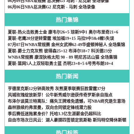
06月09日NBA常规赛 总决赛G3 马刺 - 尼克斯 全场录像
06月06日NBA总决赛G2 尼克斯 - 马刺 全场录像
热门集锦
夏联-热火击败勇士金 康韦尔26+5 琼斯9中1 奥尔布里奇21+6
夏联-老鹰20分逆转雷霆 埃加福19+15 马拉9中3&4帽5失误
07月07日WNBA常规赛 金州女武神62-49华盛顿神秘人 全场集锦
夏联-爵士力克灰熊 彼得森25+12 布泽尔18+7 科沃德23分
WNBA常规赛 康涅狄格太阳 90 - 89 明尼苏达山猫 全场集锦
夏联-篮网5人上双轻取勇士蓝 杰明23+8+5 6号秀布朗10+4
热门新闻
亨德里克斯12分钟高效秀 灰熊夏季联赛狂胜雷霆37分
风城玫瑰绽放新芽！公牛新秀威尔逊获传奇罗斯亲自指点
布泽尔谈莫兰特离队：痛失王牌难免遗憾，可NBA终究是生意场
森林狼续约弗里曼，双向合同锁定锋线潜力股
季后赛低迷拖累身价？托哈3.3亿生涯薪金仍超科比
自由市场次日风云：湖人豪掷四签锁定凯斯勒 斯玛特空降休斯顿
热门标签