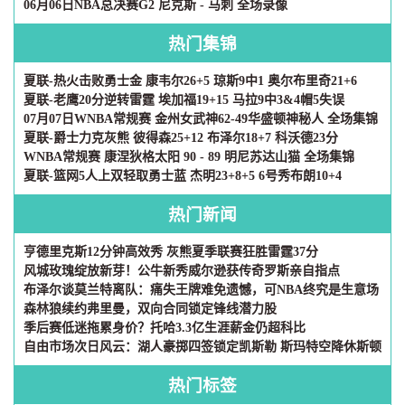
06月06日NBA总决赛G2 尼克斯 - 马刺 全场录像
热门集锦
夏联-热火击败勇士金 康韦尔26+5 琼斯9中1 奥尔布里奇21+6
夏联-老鹰20分逆转雷霆 埃加福19+15 马拉9中3&4帽5失误
07月07日WNBA常规赛 金州女武神62-49华盛顿神秘人 全场集锦
夏联-爵士力克灰熊 彼得森25+12 布泽尔18+7 科沃德23分
WNBA常规赛 康涅狄格太阳 90 - 89 明尼苏达山猫 全场集锦
夏联-篮网5人上双轻取勇士蓝 杰明23+8+5 6号秀布朗10+4
热门新闻
亨德里克斯12分钟高效秀 灰熊夏季联赛狂胜雷霆37分
风城玫瑰绽放新芽！公牛新秀威尔逊获传奇罗斯亲自指点
布泽尔谈莫兰特离队：痛失王牌难免遗憾，可NBA终究是生意场
森林狼续约弗里曼，双向合同锁定锋线潜力股
季后赛低迷拖累身价？托哈3.3亿生涯薪金仍超科比
自由市场次日风云：湖人豪掷四签锁定凯斯勒 斯玛特空降休斯顿
热门标签