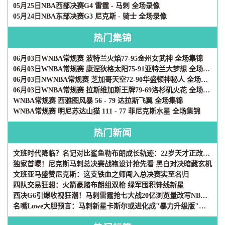
05月25日NBA西部决赛G4 雷霆 - 马刺 全场录像
05月24日NBA东部决赛G3 尼克斯 - 骑士 全场录像
热门集锦
06月03日WNBA常规赛 波特兰火焰77-95金州女武神 全场集锦
06月03日WNBA常规赛 康涅狄格太阳75-91亚特兰大梦想 全场集锦
06月03日NWNBA常规赛 芝加哥天空72-90华盛顿神秘人 全场集锦
06月03日WNBA常规赛 拉斯维加斯王牌79-69洛杉矶火花 全场集锦
WNBA常规赛 西雅图风暴 56 - 79 达拉斯飞翼 全场集锦
WNBA常规赛 明尼苏达山猫 111 - 77 菲尼克斯水星 全场集锦
热门新闻
文班时代降临？名记对比鲨鱼勒布朗成长轨迹：22岁天才正改写历史
独家首曝！尼克斯马刺总决赛战袍设计抢先看 黑白对决暗藏玄机
文班亚马盛赞尼克斯：这支铁血之师闯入总决赛实至名归
四队交易狂想：火箭豪赌布朗组双枪 绿军囤积锋线新星
西决G6引爆收视狂潮！马刺雷霆抢七大战20亿浏览量改写NBA社媒历史
名嘴Lowe大胆预言：马刺新星卡斯尔或进化成"暴力升级版"韦德