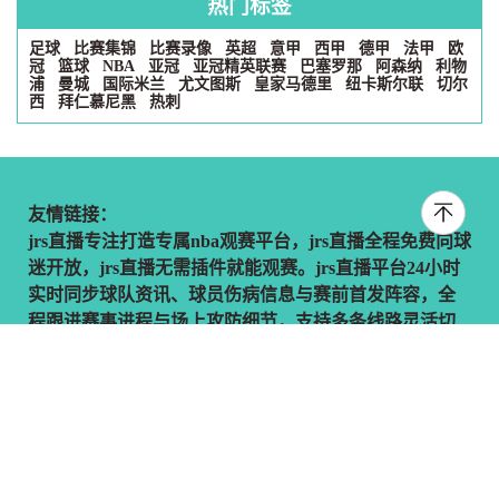
热门标签
足球
比赛集锦
比赛录像
英超
意甲
西甲
德甲
法甲
欧
冠
篮球
NBA
亚冠
亚冠精英联赛
巴塞罗那
阿森纳
利物
浦
曼城
国际米兰
尤文图斯
皇家马德里
纽卡斯尔联
切尔
西
拜仁慕尼黑
热刺
友情链接：
jrs直播专注打造专属nba观赛平台，jrs直播全程免费向球
迷开放，jrs直播无需插件就能观赛。jrs直播平台24小时
实时同步球队资讯、球员伤病信息与赛前首发阵容，全
程跟进赛事进程与场上攻防细节，支持多条线路灵活切
换，让你不错过每一场重磅对决，享受简洁高效的看球
体验。本站所有直播信号均由用户收集或从搜索引擎搜
索整理获得，所有内容均来自互联网，我们自身不提供
任何直播信号和视频内容，如有侵犯您的权益请通知我
们，我们会第一时间处理。
Copyright © 2026 jrs直播 版权所有
网站地图