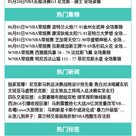
05月24日NBA东部决赛G3 尼克斯 - 骑士 全场录像
热门集锦
06月03日WNBA常规赛 波特兰火焰77-95金州女武神 全场集锦
06月03日WNBA常规赛 康涅狄格太阳75-91亚特兰大梦想 全场集锦
06月03日NWNBA常规赛 芝加哥天空72-90华盛顿神秘人 全场集锦
06月03日WNBA常规赛 拉斯维加斯王牌79-69洛杉矶火花 全场集锦
WNBA常规赛 西雅图风暴 56 - 79 达拉斯飞翼 全场集锦
WNBA常规赛 明尼苏达山猫 111 - 77 菲尼克斯水星 全场集锦
热门新闻
独家首曝！尼克斯马刺总决赛战袍设计抢先看 黑白对决暗藏玄机
文班亚马盛赞尼克斯：这支铁血之师闯入总决赛实至名归
四队交易狂想：火箭豪赌布朗组双枪 绿军囤积锋线新星
西决G6引爆收视狂潮！马刺雷霆抢七大战20亿浏览量改写NBA社媒历史
名嘴Lowe大胆预言：马刺新星卡斯尔或进化成"暴力升级版"韦德
从宠儿到弃子：莫兰特交易困局折射NBA残酷生存法则
热门标签