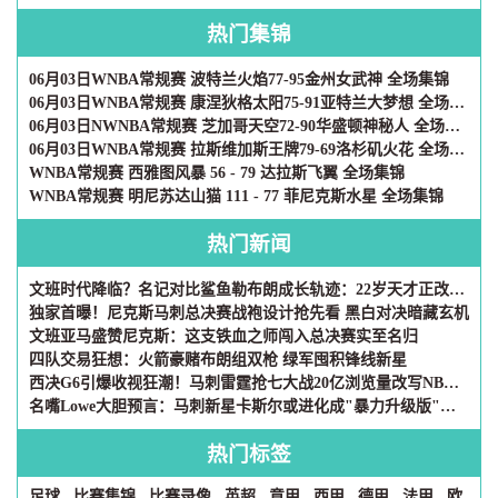
热门集锦
06月03日WNBA常规赛 波特兰火焰77-95金州女武神 全场集锦
06月03日WNBA常规赛 康涅狄格太阳75-91亚特兰大梦想 全场集锦
06月03日NWNBA常规赛 芝加哥天空72-90华盛顿神秘人 全场集锦
06月03日WNBA常规赛 拉斯维加斯王牌79-69洛杉矶火花 全场集锦
WNBA常规赛 西雅图风暴 56 - 79 达拉斯飞翼 全场集锦
WNBA常规赛 明尼苏达山猫 111 - 77 菲尼克斯水星 全场集锦
热门新闻
文班时代降临？名记对比鲨鱼勒布朗成长轨迹：22岁天才正改写历史
独家首曝！尼克斯马刺总决赛战袍设计抢先看 黑白对决暗藏玄机
文班亚马盛赞尼克斯：这支铁血之师闯入总决赛实至名归
四队交易狂想：火箭豪赌布朗组双枪 绿军囤积锋线新星
西决G6引爆收视狂潮！马刺雷霆抢七大战20亿浏览量改写NBA社媒历史
名嘴Lowe大胆预言：马刺新星卡斯尔或进化成"暴力升级版"韦德
热门标签
足球
比赛集锦
比赛录像
英超
意甲
西甲
德甲
法甲
欧