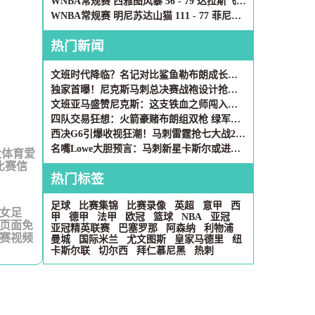
WNBA常规赛 西雅图风暴 56 - 79 达拉斯飞翼 全场集锦
WNBA常规赛 明尼苏达山猫 111 - 77 菲尼克斯水星 全场集锦
热门新闻
文班时代降临？名记对比鲨鱼勒布朗成长轨迹：22岁天才正改写历史
独家首曝！尼克斯马刺总决赛战袍设计抢先看 黑白对决暗藏玄机
文班亚马盛赞尼克斯：这支铁血之师闯入总决赛实至名归
四队交易狂想：火箭豪赌布朗组双枪 绿军囤积锋线新星
西决G6引爆收视狂潮！马刺雷霆抢七大战20亿浏览量改写NBA社媒历史
名嘴Lowe大胆预言：马刺新星卡斯尔或进化成"暴力升级版"韦德
大体育爱
比赛信
热门标签
足球
比赛集锦
比赛录像
英超
意甲
西
兰女足
甲
德甲
法甲
欧冠
篮球
NBA
亚冠
本页面免
亚冠精英联赛
巴塞罗那
阿森纳
利物浦
比赛视频
曼城
国际米兰
尤文图斯
皇家马德里
纽
卡斯尔联
切尔西
拜仁慕尼黑
热刺