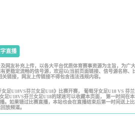
文字直播
台及网友补充上传，以各大平台优质体育赛事资源为主旨，为广
有更稳定流畅的信号源，欢迎以(当前页面链接、信号源名称、
相关链接，网友上传链接不得包含违法违规内容。
葡萄牙女足U18VS芬兰女足U18》比赛开赛， 葡萄牙女足U18 VS 芬
足U18VS芬兰女足U18的球迷可以收藏本页面， 第一时间在
赛直播。如果错过比赛直播，本站也会在直播结束后第一时间送上
像回放频道。