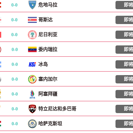
0
-
0
危地马拉
即
0
-
0
哥斯达
即
0
-
0
尼日利亚
即
0
-
0
委内瑞拉
即
0
-
0
冰岛
即
0
-
0
塞内加尔
即
0
-
0
阿塞拜疆
即
0
-
0
特立尼达和多巴哥
即
0
-
0
哈萨克斯坦
即