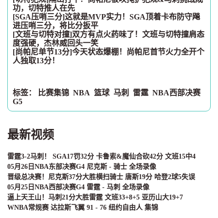
功，切特推人在先
[SGA压哨三分]这就是MVP实力！SGA顶着卡布防守飚
进压哨三分，将比分扳平
[文班与切特对撞]双方有点火药味了！文班与切特撞肩态
度强硬，杰林威回头一笑
[尚帕尼单节13分]今天状态爆棚！尚帕尼首节火力全开个
人独取13分！
标签：
比赛集锦
NBA
篮球
马刺
雷霆
NBA西部决赛
G5
最新视频
雷霆3-2马刺！ SGA17罚32分 卡鲁索&魔仙合砍42分 文班15中4
05月26日NBA东部决赛G4 尼克斯 - 骑士 全场录像
晋级总决赛！尼克斯37分大胜横扫骑士 唐斯19分 哈登2球5失误
05月25日NBA西部决赛G4 雷霆 - 马刺 全场录像
逼上天王山！马刺21分大胜雷霆 文班33+8+5 亚历山大19+7
WNBA常规赛 达拉斯飞翼 91 - 76 纽约自由人 集锦