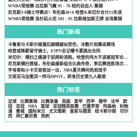
WNBA常规赛 达拉斯飞翼 91 - 76 纽约自由人 集锦
尼克斯3-0骑士夺赛点！布伦森30+6 哈登&米切尔合计11失误
WNBA常规赛 洛杉矶火花 101 - 95 拉斯维加斯王牌 全场集锦
热门新闻
卡鲁索与卡斯尔碰撞后脚踝疑似受伤，冰敷片刻重返赛场
哈登或降薪留守骑士，ESPN名记曝今夏跳出合同
米切尔：横扫之痛源于前两轮消耗，哈登的伟大不该被冠军论抹杀
尼克斯横扫晋级，布伦森唐斯组合比肩传奇，季后赛连胜场次破十
字母哥和小卡交易假设一出，NBA夏天瞬间热到烫手
文班亚马加冕双一阵与DPOY，跻身历史第九人殿堂
热门标签
足球
比赛集锦
比赛录像
英超
意甲
西甲
德甲
法甲
欧
冠
亚冠
NBA
篮球
亚冠精英联赛
巴塞罗那
阿森纳
利物
浦
曼城
国际米兰
尤文图斯
皇家马德里
纽卡斯尔联
切尔
西
拜仁慕尼黑
热刺