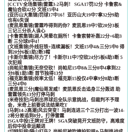
[CCTV全场集锦]雷霆3-2马刺！ SGA17罚32分 卡鲁索&
魔仙合砍42分 文班15中4
[亚历山大集锦]罚球17中16！亚历山大19中7拿32分9助
也有6失误
[麦凯恩集锦]雷霆咋得到的你？麦凯恩19中7砍20分3板
三记三分杀人诛心
[卡鲁索集锦]湖人哭晕在厕所！卡鲁索替补轰22分+6助3
断 三分球8中4！
[文班集锦]外线狂铁+连续漏板！文班15中4&三分5中0 得
到20分6板1助2断3帽
[卡斯尔集锦]尽力了！卡斯尔11中7空砍24分5板6助3断 5
次犯规
[尚帕尼集锦]无奈空砍！尚帕尼15中8&三分8中4拿到22
分8板1助3断 首节独得13分
[福克斯集锦]效率太低！福克斯15投仅4中拿9分8助3断
三分4中0
[麦凯恩三分]魔仙哥发威！麦凯恩反击追身三分轰进 助
雷霆领先13分打停马刺
[米奇技犯]马刺出界球后全队示意挑战，但裁判不予理
会，米奇上前要说法结果吃T
[马刺14-2高潮]风云突变！马刺连进三个三分打出一波14-
2将分差追到8分，打停雷霆
[SGA中投]王牌对王牌！SGA突破晃开文班防守，高难度
后仰中投幸运颠进
[切特犯规]隔山打牛？尚帕尼被吹掩护犯规&马刺挑战成