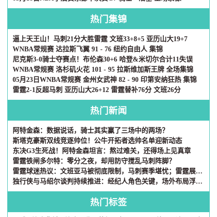
热门集锦
逼上天王山！马刺21分大胜雷霆 文班33+8+5 亚历山大19+7
WNBA常规赛 达拉斯飞翼 91 - 76 纽约自由人 集锦
尼克斯3-0骑士夺赛点！布伦森30+6 哈登&米切尔合计11失误
WNBA常规赛 洛杉矶火花 101 - 95 拉斯维加斯王牌 全场集锦
05月23日WNBA常规赛 金州女武神 82 - 90 印第安纳狂热 集锦
雷霆2-1反超马刺 亚历山大26+12 雷霆替补76分 文班26分
热门新闻
阿特金森：数据说话，骑士其实赢了三场中的两场？
斯塔克豪斯双线竞逐帅位！公牛开拓者选帅名单迎新动态
东决G3生死战！阿特金森坦言：熬过难关，还得场上见真章
雷霆铁闸多尔特：零分之夜，却用防守搅乱马刺阵脚？
雷霆球迷热议：文班亚马被彻底限制，马刺赛季堪忧；雷霆展现联盟顶级统治力
独行侠与马绍尔谈判持续推进：经纪人角色关键，场外布局浮出水面
热门标签