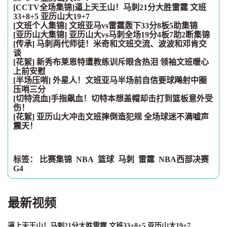
[CCTV全场集锦]逼上天王山！马刺21分大胜雷霆 文班
33+8+5 亚历山大19+7
[文班个人集锦] 文班亚马vs雷霆轰下33分8板5助集锦
[亚历山大集锦] 亚历山大vs马刺全场19分4板7助2断集锦
[传承] 马刺两代师徒！米奇和文班交流、波波和邓肯交
谈
[花絮] 新秀布莱恩特遭教练训斥眼含热泪 领袖文班暖心
上前安慰
[半场压哨] 外星人！文班亚马半场前自信要球飚射中圈
压哨三分
[切特流血]手指飙血！切特本想盖帽却击打到篮板意外受
伤！
[花絮] 亚历山大冲击文班摔倒造犯规 全场球迷不满嘘声
震天！
标签：
比赛集锦
NBA
篮球
马刺
雷霆
NBA西部决赛
G4
最新视频
逼上天王山！马刺21分大胜雷霆 文班33+8+5 亚历山大19+7