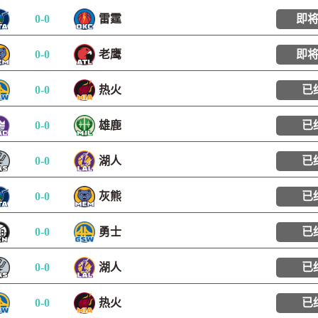
0
-
0
雷霆
即
0
-
0
老鹰
即
0
-
0
热火
已
0
-
0
雄鹿
已
0
-
0
湖人
已
0
-
0
灰熊
已
0
-
0
勇士
已
0
-
0
湖人
已
0
-
0
热火
已