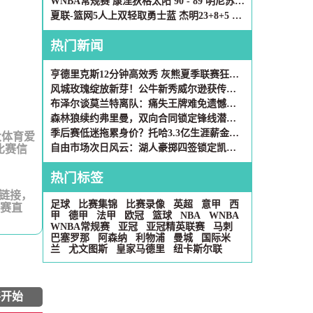
WNBA常规赛 康涅狄格太阳 90 - 89 明尼苏达山猫 全场集锦
夏联-篮网5人上双轻取勇士蓝 杰明23+8+5 6号秀布朗10+4
热门新闻
亨德里克斯12分钟高效秀 灰熊夏季联赛狂胜雷霆37分
风城玫瑰绽放新芽！公牛新秀威尔逊获传奇罗斯亲自指点
布泽尔谈莫兰特离队：痛失王牌难免遗憾，可NBA终究是生意场
森林狼续约弗里曼，双向合同锁定锋线潜力股
季后赛低迷拖累身价？托哈3.3亿生涯薪金仍超科比
大体育爱
自由市场次日风云：湖人豪掷四签锁定凯斯勒 斯玛特空降休斯顿
比赛信
热门标签
号链接，
足球
比赛集锦
比赛录像
英超
意甲
西
比赛直
甲
德甲
法甲
欧冠
篮球
NBA
WNBA
WNBA常规赛
亚冠
亚冠精英联赛
马刺
巴塞罗那
阿森纳
利物浦
曼城
国际米
兰
尤文图斯
皇家马德里
纽卡斯尔联
将开始