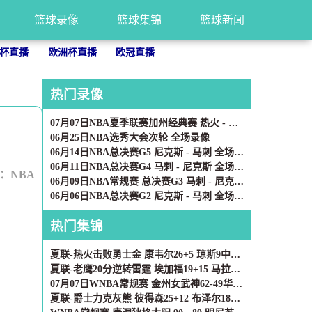
篮球录像
篮球集锦
篮球新闻
杯直播
欧洲杯直播
欧冠直播
热门录像
07月07日NBA夏季联赛加州经典赛 热火 - 勇士 全场录像
06月25日NBA选秀大会次轮 全场录像
06月14日NBA总决赛G5 尼克斯 - 马刺 全场录像
06月11日NBA总决赛G4 马刺 - 尼克斯 全场录像
：
NBA
06月09日NBA常规赛 总决赛G3 马刺 - 尼克斯 全场录像
06月06日NBA总决赛G2 尼克斯 - 马刺 全场录像
热门集锦
夏联-热火击败勇士金 康韦尔26+5 琼斯9中1 奥尔布里奇21+6
夏联-老鹰20分逆转雷霆 埃加福19+15 马拉9中3&4帽5失误
07月07日WNBA常规赛 金州女武神62-49华盛顿神秘人 全场集锦
夏联-爵士力克灰熊 彼得森25+12 布泽尔18+7 科沃德23分