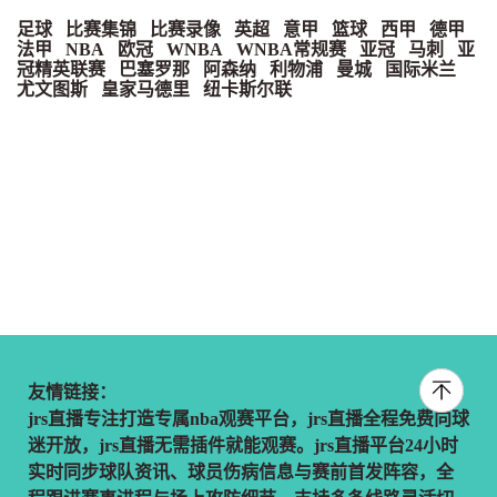
足球
比赛集锦
比赛录像
英超
意甲
篮球
西甲
德甲
法甲
NBA
欧冠
WNBA
WNBA常规赛
亚冠
马刺
亚
冠精英联赛
巴塞罗那
阿森纳
利物浦
曼城
国际米兰
尤文图斯
皇家马德里
纽卡斯尔联
友情链接：
jrs直播专注打造专属nba观赛平台，jrs直播全程免费向球
迷开放，jrs直播无需插件就能观赛。jrs直播平台24小时
实时同步球队资讯、球员伤病信息与赛前首发阵容，全