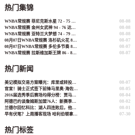
热门集锦
08-08
WNBA常规赛 菲尼克斯水星 72 - 75 康涅狄格太阳 全场集锦
08-08
WNBA常规赛 金州女武神 94 - 76 达拉斯飞翼 全场集锦
08-08
WNBA常规赛 亚特兰大梦想 74 - 79 华盛顿神秘人 全场集锦
08-07
08月07日WNBA常规赛 洛杉矶火花 89 - 82 明尼苏达山猫 全场集锦
08-07
08月07日WNBA常规赛 多伦多节奏 83 - 97 波特兰火焰 集锦
08-07
WNBA常规赛 拉斯维加斯王牌 86 - 84 印第安纳狂热 全场集锦
热门新闻
08-07
美记模拟交易方案曝光：库里或转投绿军，勇士换得乔治+豪瑟+两首轮
08-05
官宣！骑士正式签下前锋马里奥·海佐尼亚
08-04
2016届选秀季后赛场均得分榜：贾马尔·穆雷登顶 布朗、本西分列二、五
08-02
阿德巴约谈詹姆斯加盟76人：新赛季东部竞争着实让人期待
08-01
兰德尔回忆科比：湖人四连败后，他把冰桶糖果撒满地躲浴室快哭了
07-30
早有伏笔？上周播客现场 哈利伯顿拿詹姆斯的生涯季数开涮：这是你第76季？
热门标签