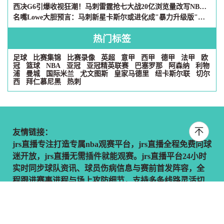
西决G6引爆收视狂潮！马刺雷霆抢七大战20亿浏览量改写NBA社媒历史
名嘴Lowe大胆预言：马刺新星卡斯尔或进化成"暴力升级版"韦德
热门标签
足球
比赛集锦
比赛录像
英超
意甲
西甲
德甲
法甲
欧
冠
篮球
NBA
亚冠
亚冠精英联赛
巴塞罗那
阿森纳
利物
浦
曼城
国际米兰
尤文图斯
皇家马德里
纽卡斯尔联
切尔
西
拜仁慕尼黑
热刺
友情链接：
jrs直播专注打造专属nba观赛平台，jrs直播全程免费向球
迷开放，jrs直播无需插件就能观赛。jrs直播平台24小时
实时同步球队资讯、球员伤病信息与赛前首发阵容，全
程跟进赛事进程与场上攻防细节，支持多条线路灵活切
换，让你不错过每一场重磅对决，享受简洁高效的看球
体验。本站所有直播信号均由用户收集或从搜索引擎搜
索整理获得，所有内容均来自互联网，我们自身不提供