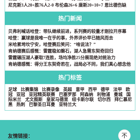
尼克斯3人20+胜76人2-0 布伦森26+6 唐斯20+10+7 恩比德伤缺
热门新闻
贝弗利喊话哈登：带队继续前进，系列赛的较量才刚拉开序幕
哈登：赢球是我唯一在乎的事，外界评价早已随风而去
米哈累垮坎宁安，哈登赛后笑问：“啥说法？”
肯纳德赛后感慨：雷霆稳如磐石，湖人急需东契奇回归
雷霆碾压湖人豪取7连胜，场均净胜25分展现绝对统治力
肯纳德感慨：得分王东契奇若在，战局必不同，我们真心想念他
热门标签
足球
比赛集锦
比赛录像
英超
意甲
西甲
德甲
法甲
欧
冠
亚冠
亚冠精英联赛
巴塞罗那
阿森纳
利物浦
曼城
国
际米兰
尤文图斯
皇家马德里
纽卡斯尔联
切尔西
拜仁慕尼
黑
热刺
巴黎圣日耳曼
亚特兰大
友情链接：