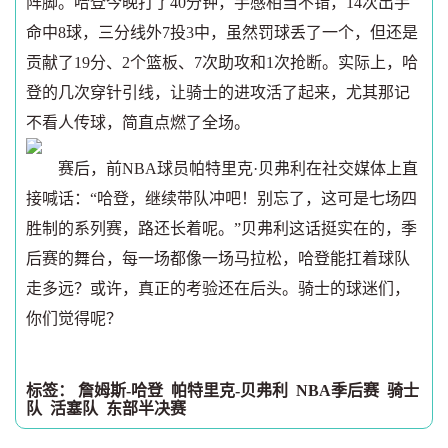
阵脚。哈登今晚打了40分钟，手感相当不错，14次出手
命中8球，三分线外7投3中，虽然罚球丢了一个，但还是
贡献了19分、2个篮板、7次助攻和1次抢断。实际上，哈
登的几次穿针引线，让骑士的进攻活了起来，尤其那记
不看人传球，简直点燃了全场。
赛后，前NBA球员帕特里克·贝弗利在社交媒体上直
接喊话：“哈登，继续带队冲吧！别忘了，这可是七场四
胜制的系列赛，路还长着呢。”贝弗利这话挺实在的，季
后赛的舞台，每一场都像一场马拉松，哈登能扛着球队
走多远？或许，真正的考验还在后头。骑士的球迷们，
你们觉得呢？
标签：
詹姆斯-哈登
帕特里克-贝弗利
NBA季后赛
骑士
队
活塞队
东部半决赛