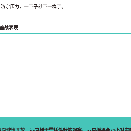
的防守压力，一下子就不一样了。
首战表现
程免费向球迷开放，jrs直播无需插件就能观赛。jrs直播平台24