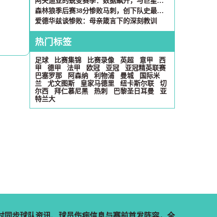
阿夫迪亚的蜕变赛季：数据飙升，与巨星比肩？
森林狼季后赛38分惨败马刺，创下队史最大输分纪录
爱德华兹谈惨败：母亲箴言下的深刻教训
热门标签
足球
比赛集锦
比赛录像
英超
意甲
西
甲
德甲
法甲
欧冠
亚冠
亚冠精英联赛
巴塞罗那
阿森纳
利物浦
曼城
国际米
兰
尤文图斯
皇家马德里
纽卡斯尔联
切
尔西
拜仁慕尼黑
热刺
巴黎圣日耳曼
亚
特兰大
小时实时同步球队资讯、球员伤病信息与赛前首发阵容，全