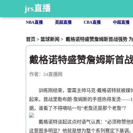
jrs直播
NBA直播
英超直播
CBA直播
中超直播
首页
>
篮球新闻
> 戴格诺特盛赞詹姆斯首战强势 
戴格诺特盛赞詹姆斯首战
作者：24直播网
训练刚结束，雷霆主帅马克·戴格诺特就被媒体
起来，首战里勒布朗·詹姆斯的手感热得发烫——1
据，谁看了不得嘀咕一句“老詹还是那个老詹”？
戴格诺特谈起这点时语气认真：“必须称赞他的
这意图多明显？他就是想为整个系列赛定下基调。