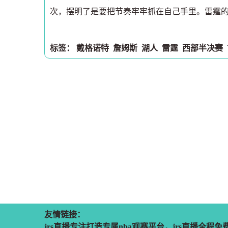
次，摆明了是要把节奏牢牢抓在自己手里。雷霆
标签：
戴格诺特
詹姆斯
湖人
雷霆
西部半决赛
友情链接：
jrs直播专注打造专属nba观赛平台，jrs直播全