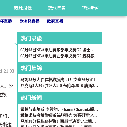
篮球录像
篮球集锦
篮球新闻
杯直播
欧洲杯直播
欧冠直播
热门录像
05月08日NBA季后赛东部半决赛G2 骑士 - 活塞 全场录像
05月07日NBA季后赛西部半决赛G2 森林狼 - 马刺 全场录像
热门集锦
21:03
马刺38分大胜森林狼扳成1-1！文班26分钟19+15 华子13中5
尼克斯3人20+胜76人2-0 布伦森26+6 唐斯20+10+7 恩比德伤缺
人。说
这数
热门新闻
黄蜂与查尔斯-李续约，Shams Charania曝出消息
戴格诺特盛赞詹姆斯首战强势 为系列赛定下基调
想想，
马刺38分狂胜森林狼！西部半决赛史上第四大分差诞生
姆斯这