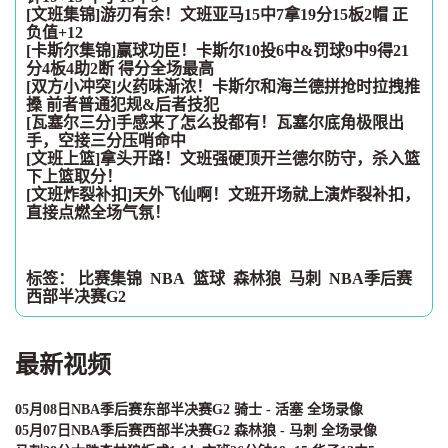
[文班集锦]游刃有余！文班亚马15中7拿19分15板2帽 正
负值+12
[卡斯尔集锦]赢球功臣！卡斯尔10投6中&罚球9中9得21
分4板4助2断 得分全场最高
[双方小冲突]火药味渐浓！卡斯尔和海兰德拼抢时拉拽推
搡 前者普通犯规&后者技犯
[瓦塞尔三分]手感来了怎么投都有！瓦塞尔底角极限出
手，空接三分压哨命中
[文班上篮]拿头开路！文班强硬顶开兰德尔防守，杀入篮
下上篮取分！
[文班炸裂补扣]天外飞仙啊！文班开场就上演炸裂补扣，
直接点燃全场气氛！
标签：
比赛集锦
NBA
篮球
森林狼
马刺
NBA季后赛
西部半决赛G2
最新视频
05月08日NBA季后赛东部半决赛G2 骑士 - 活塞 全场录像
05月07日NBA季后赛西部半决赛G2 森林狼 - 马刺 全场录像