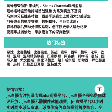
黄蜂与查尔斯-李续约，Shams Charania曝出消息
戴格诺特盛赞詹姆斯首战强势 为系列赛定下基调
马刺38分狂胜森林狼！西部半决赛史上第四大分差诞生
阿夫迪亚的蜕变赛季：数据飙升，与巨星比肩？
森林狼季后赛38分惨败马刺，创下队史最大输分纪录
爱德华兹谈惨败：母亲箴言下的深刻教训
热门标签
足球
比赛集锦
比赛录像
英超
意甲
西甲
德甲
法甲
欧
冠
亚冠
亚冠精英联赛
巴塞罗那
阿森纳
利物浦
曼城
国
际米兰
尤文图斯
皇家马德里
纽卡斯尔联
切尔西
拜仁慕尼
黑
热刺
巴黎圣日耳曼
亚特兰大
友情链接：
jrs直播专注打造专属nba观赛平台，jrs直播全程免费向球
迷开放，jrs直播无需插件就能观赛。jrs直播平台24小时
实时同步球队资讯、球员伤病信息与赛前首发阵容，全